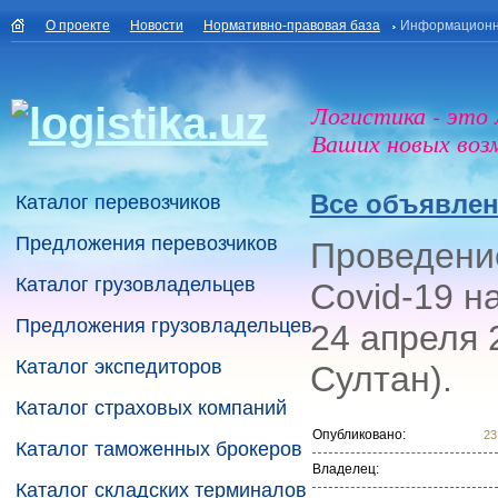
О проекте
Новости
Нормативно-правовая база
Информационн
Логистика - это
Ваших новых воз
Все объявле
Каталог перевозчиков
Предложения перевозчиков
Проведени
Каталог грузовладельцев
Covid-19 н
Предложения грузовладельцев
24 апреля 2
Каталог экспедиторов
Султан).
Каталог страховых компаний
Опубликовано:
23
Каталог таможенных брокеров
Владелец:
Каталог складских терминалов