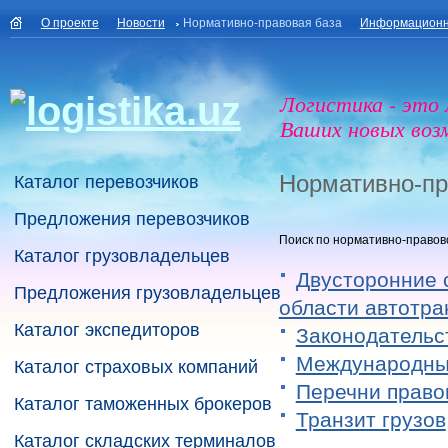
О проекте
Новости
Нормативно-правовая база
Информационн
Логистика - это
Ваших новых воз
Нормативно-пр
Каталог перевозчиков
Предложения перевозчиков
Поиск по нормативно-правов
Каталог грузовладельцев
Двусторонние 
Предложения грузовладельцев
области автотра
Каталог экспедиторов
Законодательс
Международны
Каталог страховых компаний
Перечни право
Каталог таможенных брокеров
Транзит грузов
Каталог складских терминалов