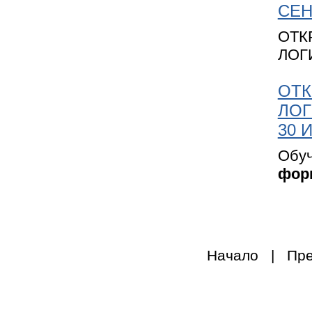
СЕН
ОТК
ЛОГ
ОТК
ЛОГ
30 
Обуч
фор
Начало | П