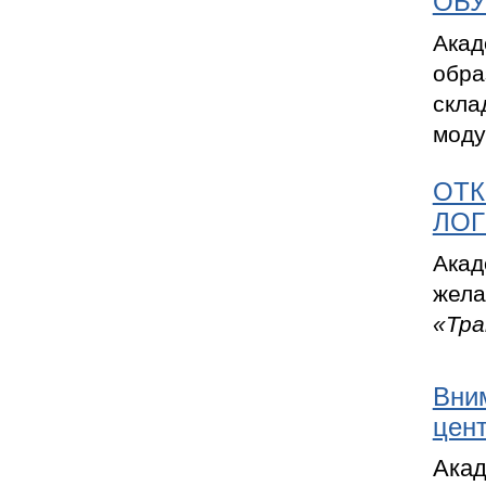
ОБУ
Акад
обра
скла
моду
ОТК
ЛОГ
Акад
жела
«Тра
Вни
цент
Акад