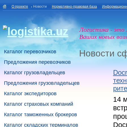
О проекте
Новости
Нормативно-правовая база
Информационн
Логистика - это
Ваших новых воз
Новости с
Каталог перевозчиков
Предложения перевозчиков
Docr
Каталог грузовладельцев
техн
Предложения грузовладельцев
рит
Каталог экспедиторов
14 
Каталог страховых компаний
вст
Каталог таможенных брокеров
про
Doc
Каталог складских терминалов