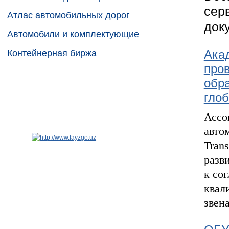
сер
Атлас автомобильных дорог
док
Автомобили и комплектующие
Акад
Контейнерная биржа
про
обра
глоб
Ассо
авто
Trans
разв
к со
квал
звен