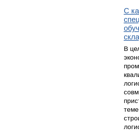
С ка
спец
обу
скла
В це
экон
пром
квал
логи
совм
прис
теме
стро
логи