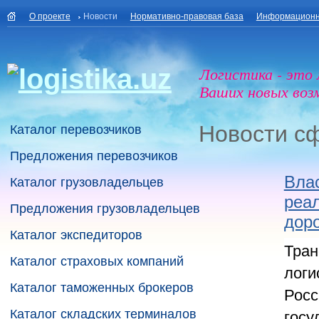
О проекте
Новости
Нормативно-правовая база
Информационн
Логистика - это
Ваших новых воз
Новости с
Каталог перевозчиков
Предложения перевозчиков
Вла
Каталог грузовладельцев
реа
Предложения грузовладельцев
дор
Каталог экспедиторов
Тран
Каталог страховых компаний
логи
Каталог таможенных брокеров
Росс
госу
Каталог складских терминалов