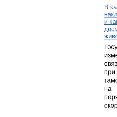
В ка
нак
и к
дос
жив
Гос
изм
свя
при
там
на 
пор
ско