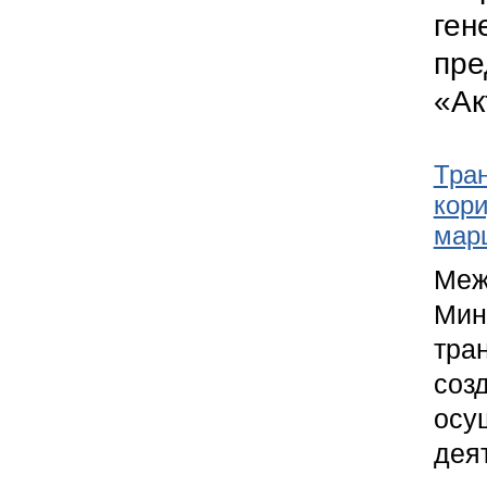
ген
пр
«Ак
Тра
кори
мар
Меж
Мин
тра
соз
осу
дея