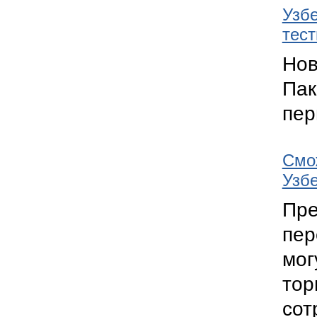
Узбе
тес
Нов
Пак
пер
Смож
Узб
Пр
пер
мог
то
сот