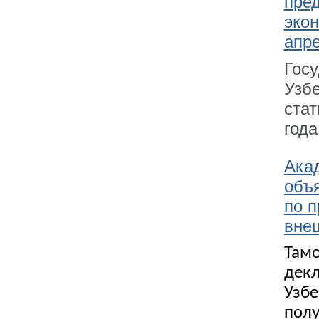
пре
экон
апре
Го
Узб
ста
года
Акад
объя
по 
вне
Там
декл
Узбе
пол