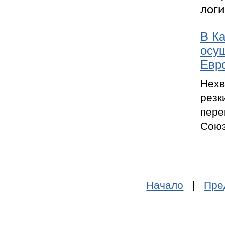
логи
В К
осущ
Евр
Нехв
резк
пере
Союз
Начало
|
Пре