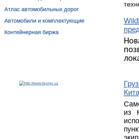
техн
Атлас автомобильных дорог
Wild
Автомобили и комплектующие
пре
Контейнерная биржа
Нов
поз
лок
Груз
Кита
Само
из 
испо
пунк
экип