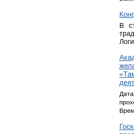
Кон
В с
тра
Логи
Акад
жел
«Та
деят
Дата
прох
Врем
Госк