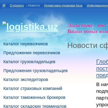
О проекте
Новости
Нормативно-правовая база
Информационн
Логистика - это
Ваших новых воз
Новости с
Каталог перевозчиков
Предложения перевозчиков
Глоб
Каталог грузовладельцев
пост
Предложения грузовладельцев
пред
Каталог экспедиторов
В на
Каталог страховых компаний
подп
Каталог таможенных брокеров
парт
упро
Каталог складских терминалов