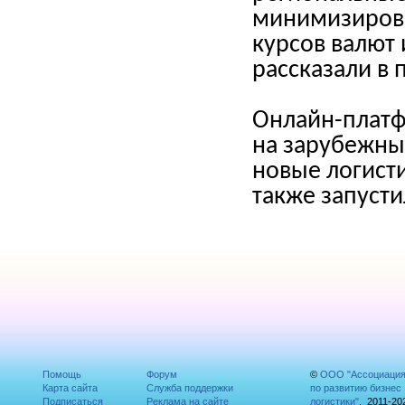
минимизирова
курсов валют
рассказали в 
Онлайн-платф
на зарубежных
новые логисти
также запусти
Помощь
Форум
©
ООО "Ассоциаци
Карта сайта
Служба поддержки
по развитию бизнес
Подписаться
Реклама на сайте
логистики"
, 2011-20