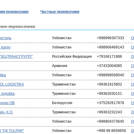
ии-перевозчики
Частные перевозчики
нии-перевозчики
кстиль
Узбекистан
+998996307333
О
 kargo
Узбекистан
+998906469143
О
СПЕЦТРАНСГРУПП"
Российская Федерация
+79166171888
О
Армения
+37433004085
О
tika
Узбекистан
+998998569040
О
OL LOGISTIKA
Туркменистан
+99361815802
О
 logistika
Туркменистан
+99363030151
О
еенко ОВ
Белоруссия
+375292617878
О
jak» Х.О.
Туркменистан
+99363232243
О
Узбекистан
+998904373645
О
 "Q4 TULPAR"
Узбекистан
+998 99 8658658
О