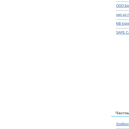
ООО Бр
зао uz-n
NB logis
SAFE C
Частн
Sodikov