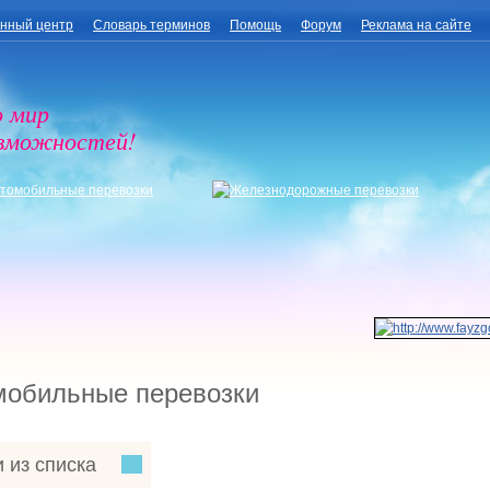
нный центр
Словарь терминов
Помощь
Форум
Реклама на сайте
о мир
озможностей!
мобильные перевозки
 из списка