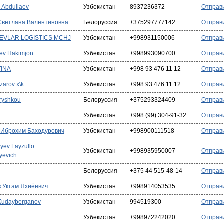
 Abdullaev
Узбекистан
8937236372
Отправ
Светлана Валентиновна
Белоруссия
+375297777142
Отправ
EVLAR LOGISTICS MCHJ
Узбекистан
+998931150006
Отправ
yev Hakimjon
Узбекистан
+998993090700
Отправ
TINA
Узбекистан
+998 93 476 11 12
Отправ
zarov x\k
Узбекистан
+998 93 476 11 12
Отправ
tryshkou
Белоруссия
+375293324409
Отправ
Узбекистан
+998 (99) 304-91-32
Отправ
 Иброхим Баходурович
Узбекистан
+998900111518
Отправ
ayev Fayzullo
Узбекистан
+998935950007
Отправ
oyevich
Белоруссия
+375 44 515-48-14
Отправ
 Уктам Яхиёевич
Узбекистан
+998914053535
Отправ
Xudayberganov
Узбекистан
994519300
Отправ
Узбекистан
+998972242020
Отправ