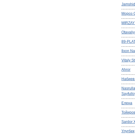
Jamshid
Мороз 
MIRZAY
Otavali
89-PLA
Ilxon Na
Vitaly S
Ahror
Набиев
Nasrull
Sayfull
Елена
Тойиров
Sardor 
Улугбек