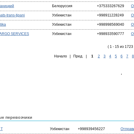
аницкий
Белоруссия
+375333267629
О
ats-trans-tjpani
Узбекистан
+998911228249
О
tika
Узбекистан
+998998569040
О
ARGO SERVICES
Узбекистан
+998933590777
О
( 1 - 15 из 1723 
Начало | Пред. |
1
2
3
4
5
6
7
8
ые перевозчики
 T
Узбекистан
+998939456227
Отправ