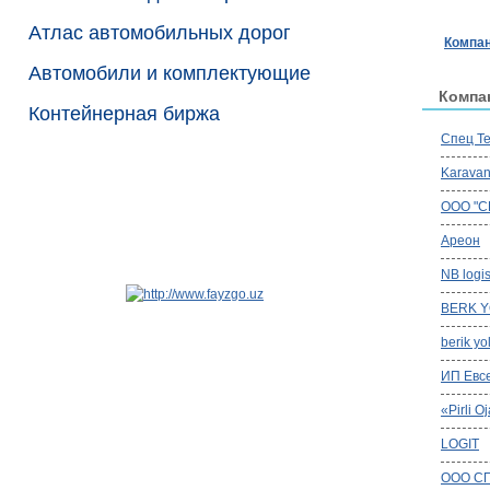
Атлас автомобильных дорог
Компан
Автомобили и комплектующие
Компа
Контейнерная биржа
Спец Те
Karavan
ООО "
Ареон
NB logis
BERK Y
berik yol
ИП Евс
«Pirli O
LOGIT
OOO СП