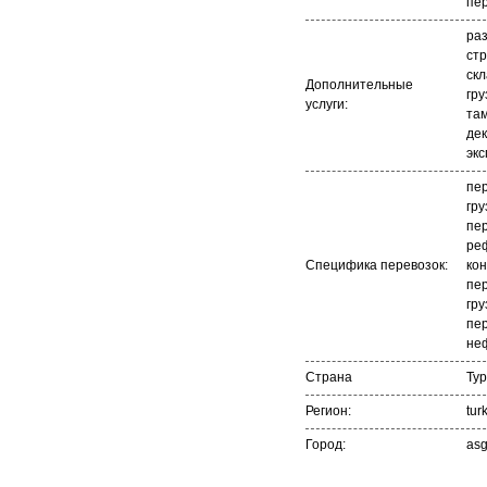
раз
стр
ск
Дополнительные
гру
услуги:
та
де
экс
пе
гру
пер
ре
Специфика перевозок:
ко
пер
гру
пер
не
Страна
Ту
Регион:
tur
Город:
asg