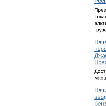
Рес
През
Тока
альт
груз
Нач
пере
Джав
Нов
Дост
марш
Начи
ввод
бенз