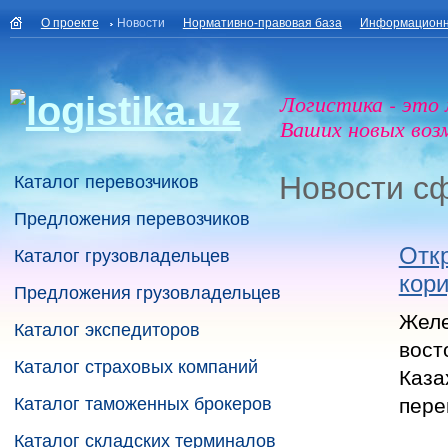
О проекте
Новости
Нормативно-правовая база
Информационн
Логистика - это
Ваших новых воз
Новости с
Каталог перевозчиков
Предложения перевозчиков
Отк
Каталог грузовладельцев
кор
Предложения грузовладельцев
Жел
Каталог экспедиторов
вост
Каталог страховых компаний
Каза
Каталог таможенных брокеров
пере
Каталог складских терминалов