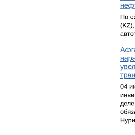
неф
По с
(KZ)
авто
Афг
нар
увел
тран
04 и
инве
деле
обяз
Нури