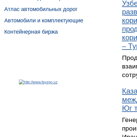
Узбе
Атлас автомобильных дорог
разв
кори
Автомобили и комплектующие
про
Контейнерная биржа
кори
– Ту
Про
вза
сотр
Каза
меж
Юг 
Гене
прои
Иран