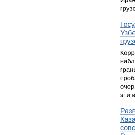
груз
Гос
Узбе
груз
Корр
набл
гран
проб
очер
эти 
Разв
Каз
сов