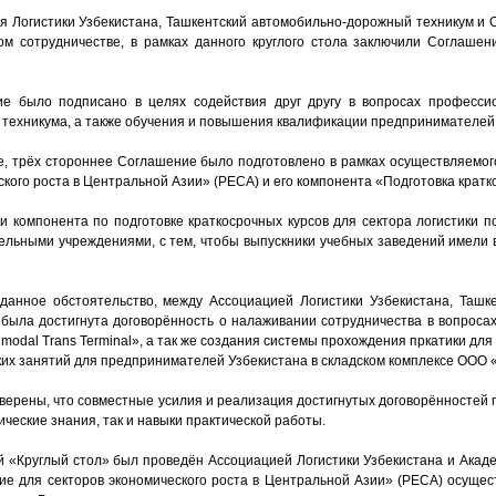
я Логистики Узбекистана, Ташкентский автомобильно-дорожный техникум и О
ом сотрудничестве, в рамках данного круглого стола заключили Соглаше
е было подписано в целях содействия друг другу в вопросах профессио
 техникума, а также обучения и повышения квалификации предпринимателей 
, трёх стороннее Соглашение было подготовлено в рамках осуществляемог
кого роста в Центральной Азии» (PECA) и его компонента «Подготовка кратк
и компонента по подготовке краткосрочных курсов для сектора логистики п
ельными учреждениями, с тем, чтобы выпускники учебных заведений имели 
данное обстоятельство, между Ассоциацией Логистики Узбекистана, Таш
 была достигнута договорённость о налаживании сотрудничества в вопроса
modal Trans Terminal», а так же создания системы прохождения пркатики дл
их занятий для предпринимателей Узбекистана в складском комплексе ООО «M
верены, что совместные усилия и реализация достигнутых договорённостей п
ические знания, так и навыки практической работы.
 «Круглый стол» был проведён Ассоциацией Логистики Узбекистана и Акад
ие для секторов экономического роста в Центральной Азии» (PECA) осуще