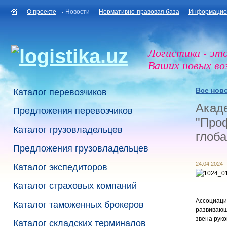
О проекте
Новости
Нормативно-правовая база
Информацио
Логистика - эт
Ваших новых в
Все нов
Каталог перевозчиков
Акаде
Предложения перевозчиков
"Проф
Каталог грузовладельцев
глоба
Предложения грузовладельцев
24.04.2024
Каталог экспедиторов
Каталог страховых компаний
Ассоциаци
Каталог таможенных брокеров
развивающ
звена рук
Каталог складских терминалов