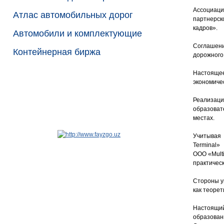
Ассоциаци
Атлас автомобильных дорог
партнерск
кадров».
Автомобили и комплектующие
Соглашени
Контейнерная биржа
дорожного
Настоящее
экономичес
Реализаци
образоват
местах.
Учитывая 
Terminal»
ООО «Multi
практическ
Стороны у
как теорет
Настоящий
образован