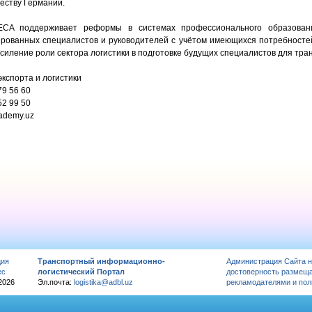
еству Германии.
ECA поддерживает реформы в системах профессионального образовани
рованных специалистов и руководителей с учётом имеющихся потребностей 
силение роли сектора логистики в подготовке будущих специалистов для тра
кспорта и логистики
79 56 60
52 99 50
ademy.uz
ция
Транспортный информационно-
Администрация Сайта н
ес
логистический Портал
достоверность размещ
2026
Эл.почта:
logistika@adbl.uz
рекламодателями и пол
вытяжка для кухни