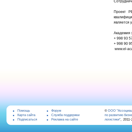
Сотруднич
Проект P
квалифици
является у
Академия э
+ 998 93 5
+ 998 90 9
www.el-ac
Помощь
Форум
©
ООО "Ассоциа
Карта сайта
Служба поддержки
по развитию бизн
Подписаться
Реклама на сайте
логистики"
, 2011-