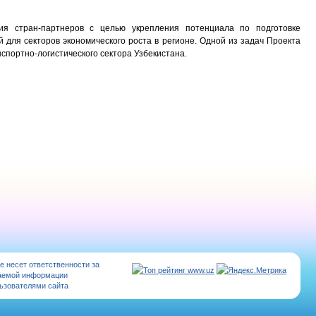
я стран-партнеров с целью укрепления потенциала по подготовке
для секторов экономического роста в регионе. Одной из задач Проекта
нспортно-логистического сектора Узбекистана.
е несет ответственности за
аемой информации
ьзователями сайта