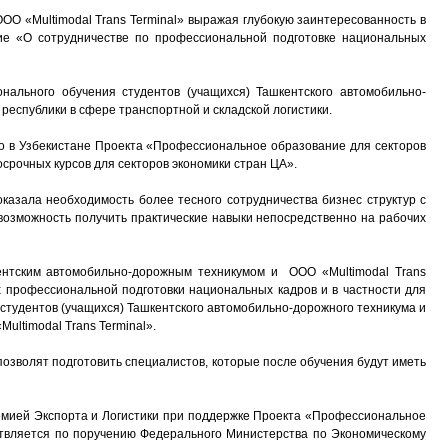
ОО «Multimodal Trans Terminal» выражая глубокую заинтересованность в
ние «О сотрудничестве по профессиональной подготовке национальных
нального обучения студентов (учащихся) Ташкентского автомобильно-
республики в сфере транспортной и складской логистики.
о в Узбекистане Проекта «Профессиональное образование для секторов
осрочных курсов для секторов экономики стран ЦА».
оказала необходимость более тесного сотрудничества бизнес структур с
возможность получить практические навыки непосредственно на рабочих
кентским автомобильно-дорожным техникумом и ООО «Multimodal Trans
х профессиональной подготовки национальных кадров и в частности для
я студентов (учащихся) Ташкентского автомобильно-дорожного техникума и
ultimodal Trans Terminal».
озволят подготовить специалистов, которые после обучения будут иметь
емией Экспорта и Логистики при поддержке Проекта «Профессиональное
ствляется по поручению Федерального Министерства по Экономическому