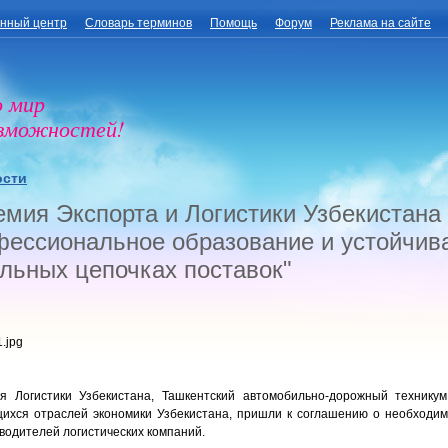
нный центр
Словарь терминов
Помощь
Форум
Реклама на сайте
о мир
озможностей!
ости
мия Экспорта и Логистики Узбекистана
ессиональное образование и устойчива
льных цепочках поставок"
я Логистики Узбекистана, Ташкентский автомобильно-дорожный техникум
ихся отраслей экономики Узбекистана, пришли к соглашению о необходим
оводителей логистических компаний.