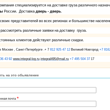
омпания специализируется на доставке груза различного назначе
ны
России. Доставка
дверь - дверь
.
своих представителей во всех регионах и большинстве населен
 рассмотреть различные заявки на доставку груза.
стоянных клиентов действуют различные скидки.
 Москве , Санкт-Петербурге .+ 7
812 925 47
12
Великий Новгород
+7
816
336
43
92
www.integral-log.ru
integral495@mail.ru
+7 495 504
37
17
ить на это обьявление
*
онная почта