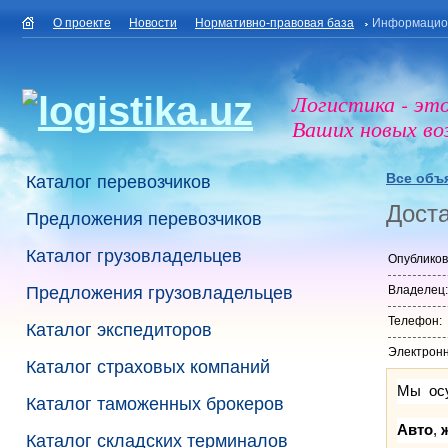
О проекте
Новости
Нормативно-правовая база
Информацио
Логистика - эт
Ваших новых в
Все объ
Каталог перевозчиков
Доста
Предложения перевозчиков
Каталог грузовладельцев
Опубликов
Предложения грузовладельцев
Владелец:
Телефон:
Каталог экспедиторов
Электронн
Каталог страховых компаний
Мы осу
Каталог таможенных брокеров
Авто
,
Каталог складских терминалов