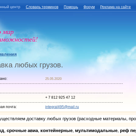
нный центр
Словарь терминов
Помощь
Форум
Реклама на сайте
о мир
озможностей!
явления
вка любых грузов.
ано:
25.05.2020
+ 7 812 925 47 12
ая почта:
integral495@mail.ru
ществляем доставку любых грузов (расходные материалы, проду
жд
,
срочные авиа
,
контейнерные
,
мультимодальные
,
реф пе