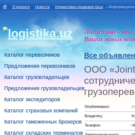
О проекте
Новости
Нормативно-правовая база
Информационн
Логистика - это
Ваших новых воз
Все объявле
Каталог перевозчиков
Предложения перевозчиков
ООО «Joint
Каталог грузовладельцев
сотрудниче
Предложения грузовладельцев
грузоперев
Каталог экспедиторов
Опубликовано:
18
Каталог страховых компаний
Владелец:
Ус
Каталог таможенных брокеров
Телефон:
+9
Каталог складских терминалов
Электронная почта:
of