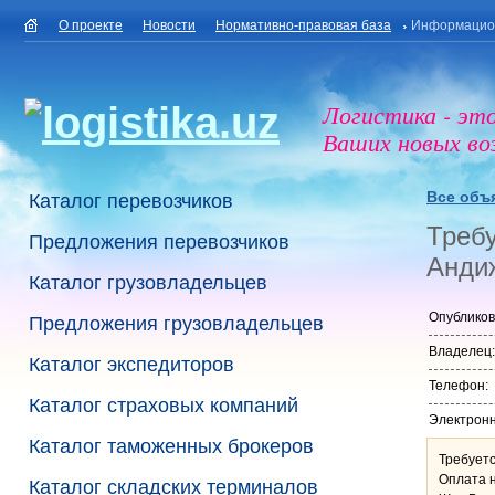
О проекте
Новости
Нормативно-правовая база
Информацио
Логистика - эт
Ваших новых в
Все объ
Каталог перевозчиков
Требу
Предложения перевозчиков
Андиж
Каталог грузовладельцев
Опубликов
Предложения грузовладельцев
Владелец:
Каталог экспедиторов
Телефон:
Каталог страховых компаний
Электронн
Каталог таможенных брокеров
Требуетс
Оплата н
Каталог складских терминалов