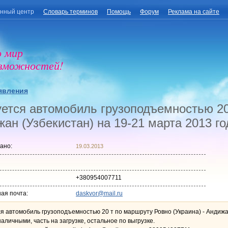
нный центр
Словарь терминов
Помощь
Форум
Реклама на сайте
о мир
озможностей!
явления
ется автомобиль грузоподъемностью 20 
ан (Узбекистан) на 19-21 марта 2013 го
ано:
19.03.2013
+380954007711
ая почта:
daskvor@mail.ru
я автомобиль грузоподъемностью 20 т по маршруту Ровно (Украина) - Андижан
аличными, часть на загрузке, остальное по выгрузке.