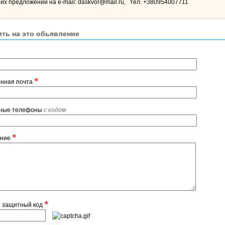
х предложений на e-mail: daskvor@mail.ru, тел. +380954007711
ить на это обьявление
*
онная почта
тные телефоны
с кодом
*
ение
*
е защитный код