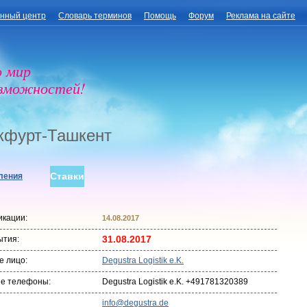
нный центр
Словарь терминов
Помощь
Форум
Реклама на сайте
о мир
озможностей!
кфурт-Ташкент
Ставки
ления
икации:
14.08.2017
31.08.2017
ытия:
е лицо:
Degustra Logistik e.K.
ые телефоны:
Degustra Logistik e.K. +491781320389
info@degustra.de