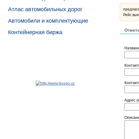
Атлас автомобильных дорог
предлага
Рейс вып
Автомобили и комплектующие
Ответи
Контейнерная биржа
Назван
Контакт
Контак
Адрес э
Описан