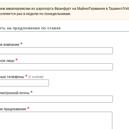
ем авиаперевозки из аэропорта Франфурт на Майне/Германия в Ташкент/Узбеки
олняется раз в неделю по понедельникам.
ть на предложение по ставке
*
ие компании
*
ное лицо
*
тные телефоны
(с кодом)
*
лектронной почты
*
ие предложения