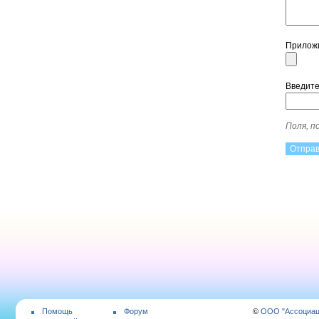
Прилож
Введит
Поля, 
Помощь
Форум
©
ООО "Ассоциа