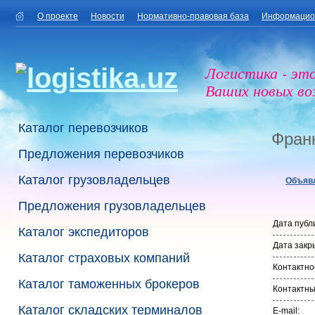
О проекте
Новости
Нормативно-правовая база
Информацио
Логистика - эт
Ваших новых в
Каталог перевозчиков
Фран
Предложения перевозчиков
Каталог грузовладельцев
Объяв
Предложения грузовладельцев
Дата публ
Каталог экспедиторов
Дата закр
Каталог страховых компаний
Контактно
Каталог таможенных брокеров
Контактн
Каталог складских терминалов
E-mail: