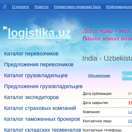
О проекте
Новости
Нормативно-правовая база
Информационн
Логистика - это
Ваших новых воз
Каталог перевозчиков
India - Uzbekist
Предложения перевозчиков
Каталог грузовладельцев
Став
Объявления
Предложения грузовладельцев
Дата публикации:
07
Каталог экспедиторов
1
Дата закрытия:
Каталог страховых компаний
Компания:
Lo
Каталог таможенных брокеров
Контактное лицо:
0
Каталог складских терминалов
Контактные телефоны: