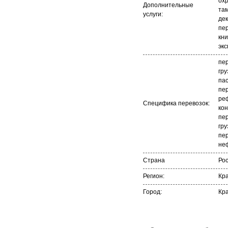
охр
Дополнительные
та
услуги:
де
пе
кни
экс
пе
гру
па
пер
ре
Специфика перевозок:
ко
пер
гру
пер
не
Страна
Ро
Регион:
Кр
Город:
Кр