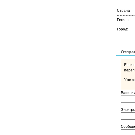
Страна
Регион:
Город:
Отпра
Если 
Уже з
Ваше и
Электр
Сообщ