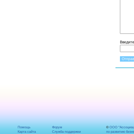
Введит
Помощь
Форум
©
ООО "Ассоциа
Карта сайта
Служба поддержки
по развитию бизн