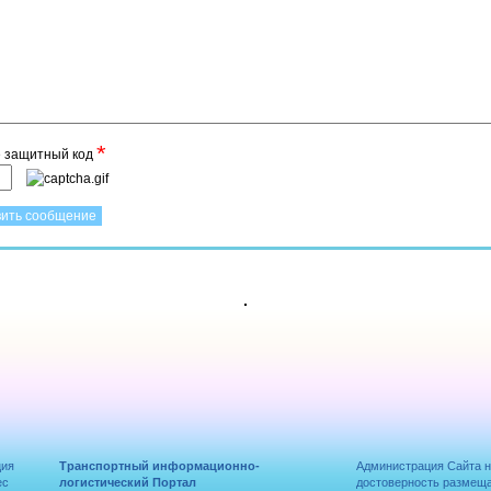
*
е защитный код
ция
Транспортный информационно-
Администрация Сайта н
ес
логистический Портал
достоверность размещ