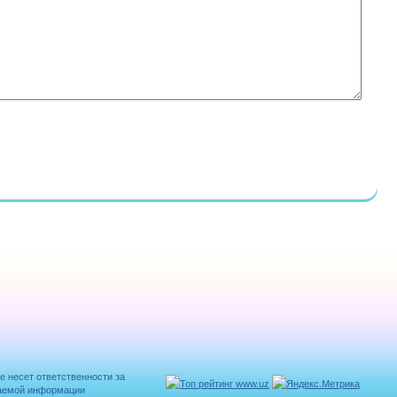
е несет ответственности за
аемой информации