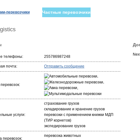
Частные перевозчики
ии-перевозчики
gistics
ы
До
Next
ые телефоны:
255786987248
ая почта:
Отправить сообщение
,
,
 перевозок:
,
страхование грузов
складирование и хранение грузов
льные услуги:
перевозки с применением книжки МДП
(ТИР корнетов)
экспедирование грузов
перевозка животных
 перевозок: