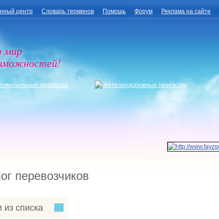
нный центр
Словарь терминов
Помощь
Форум
Реклама на сайте
о мир
озможностей!
ог перевозчиков
 из списка