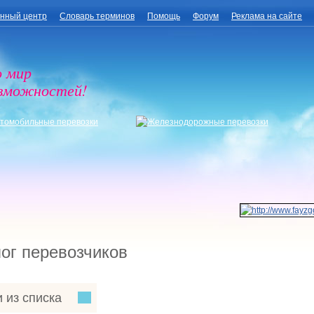
нный центр
Словарь терминов
Помощь
Форум
Реклама на сайте
о мир
озможностей!
ог перевозчиков
 из списка