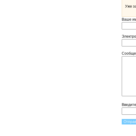
Уже з
Ваше и
Электр
Сообщ
Введит