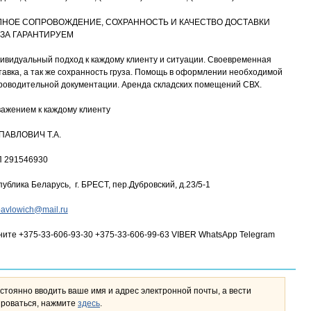
ЛНОЕ СОПРОВОЖДЕНИЕ, СОХРАННОСТЬ И КАЧЕСТВО ДОСТАВКИ
ЗА ГАРАНТИРУЕМ
ивидуальный подход к каждому клиенту и ситуации. Своевременная
тавка, а так же сохранность груза. Помощь в оформлении необходимой
роводительной документации. Аренда складских помещений СВХ.
важением к каждому клиенту
ПАВЛОВИЧ Т.А.
 291546930
публика Беларусь, г. БРЕСТ, пер.Дубровский, д.23/5-1
pavlowich@mail.ru
ните +375-33-606-93-30 +375-33-606-99-63 VIBER WhatsApp Telegram
стоянно вводить ваше имя и адрес электронной почты, а вести
льном кабинете. Чтобы зарегистрироваться, нажмите
здесь
.