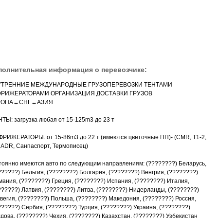
полнительная информация о перевозчике:
УТРЕННИЕ МЕЖДУНАРОДНЫЕ ГРУЗОПЕРЕВОЗКИ ТЕНТАМИ
ФРИЖЕРАТОРАМИ ОРГАНИЗАЦИЯ ДОСТАВКИ ГРУЗОВ
РОПА↔СНГ↔АЗИЯ
НТЫ: загрузка любая от 15-125m3 до 23 т
ФРИЖЕРАТОРЫ: от 15-86m3 до 22 т (имеются цветочные ПП)- (CMR, T1-2,
, ADR, Санпаспорт, Термописец)
тоянно имеются авто по следующим направлениям: (????????) Беларусь,
??????) Бельгия, (????????) Болгария, (????????) Венгрия, (????????)
мания, (????????) Греция, (????????) Испания, (????????) Италия,
??????) Латвия, (????????) Литва, (????????) Нидерланды, (????????)
вегия, (????????) Польша, (????????) Македония, (????????) Россия,
??????) Сербия, (????????) Турция, (????????) Украина, (????????)
дова, (????????) Чехия, (????????) Казахстан, (????????) Узбекистан