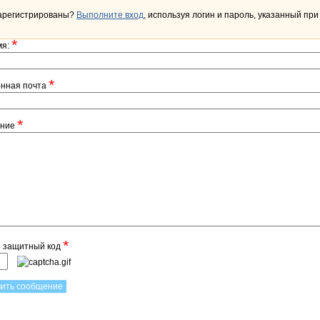
арегистрированы?
Выполните вход
, используя логин и пароль, указанный при
*
мя:
*
онная почта
*
ение
*
е защитный код