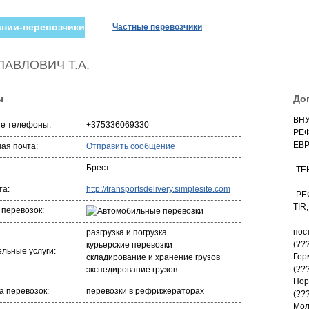
нии-перевозчики
Частные перевозчики
ПАВЛОВИЧ Т.А.
ы
До
ВН
ые телефоны:
+375336069330
РЕ
ЕВ
ая почта:
Отправить сообщение
Брест
-ТЕ
та:
http://transportsdelivery.simplesite.com
-РЕ
TIR
 перевозок:
пос
разгрузка и погрузка
(??
курьерские перевозки
льные услуги:
Гер
складирование и хранение грузов
(??
экспедирование грузов
Нор
 перевозок:
перевозки в рефрижераторах
(??
Мол