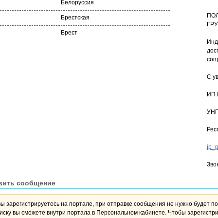
Белоруссия
ПО
Брестская
ГРУ
Брест
Инд
дос
соп
С у
ИП 
УНП
Рес
ip_
Зво
вить сообщение
вы зарегистрируетесь на портале, при отправке сообщения не нужно будет по
переписку вы сможете внутри портала в Персона