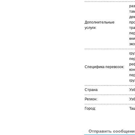
раз
та
де
Дополнительные
про
услуги:
тр
пе
кни
экс
гру
пер
ре
Специфика перевозок:
ко
пер
гру
Страна
Уз
Регион:
Уз
Город:
Та
Отправить сообщени