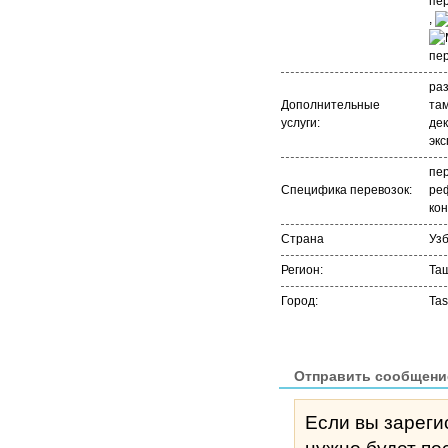
,
раз
Дополнительные
та
услуги:
де
экс
пер
Специфика перевозок:
ре
ко
Страна
Уз
Регион:
Та
Город:
Tas
Отправить сообщени
Если вы зареги