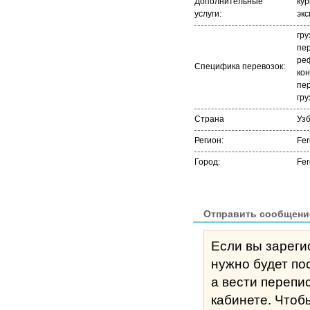
Дополнительные
кур
услуги:
экс
гру
пер
ре
Специфика перевозок:
ко
пер
гру
Страна
Уз
Регион:
Fe
Город:
Fe
Отправить сообщени
Если вы зареги
нужно будет по
а вести перепи
кабине