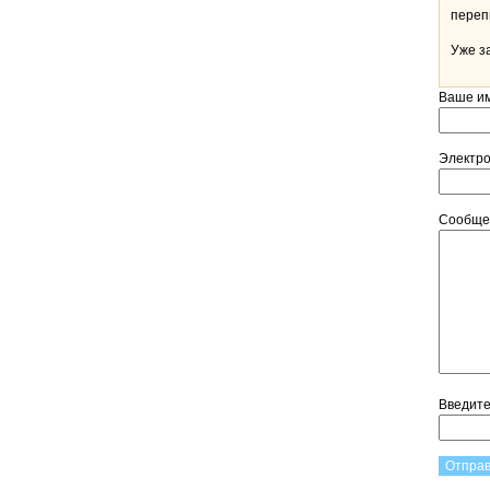
Уже з
Ваше и
Электр
Сообщ
Введит