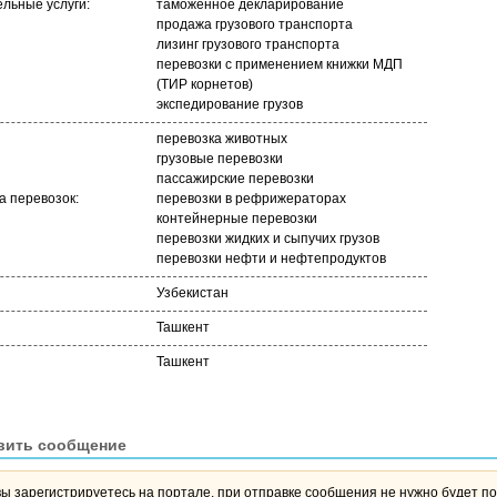
льные услуги:
таможенное декларирование
продажа грузового транспорта
лизинг грузового транспорта
перевозки с применением книжки МДП
(ТИР корнетов)
экспедирование грузов
перевозка животных
грузовые перевозки
пассажирские перевозки
 перевозок:
перевозки в рефрижераторах
контейнерные перевозки
перевозки жидких и сыпучих грузов
перевозки нефти и нефтепродуктов
Узбекистан
Ташкент
Ташкент
вить сообщение
вы зарегистрируетесь на портале, при отправке сообщения не нужно будет по