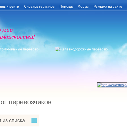
нный центр
Словарь терминов
Помощь
Форум
Реклама на сайте
о мир
озможностей!
ог перевозчиков
 из списка