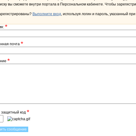
переписку вы сможете внутри портала в Персона
арегистрированы?
Выполните вход
, используя логин и пароль, указанный при
*
мя:
*
онная почта
*
ение
*
е защитный код