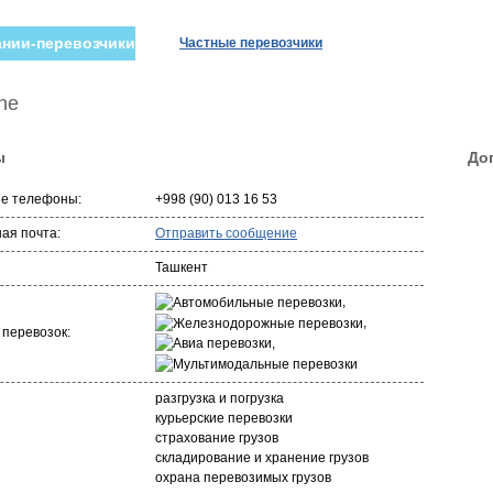
нии-перевозчики
Частные перевозчики
ine
ы
До
ые телефоны:
+998 (90) 013 16 53
ая почта:
Отправить сообщение
Ташкент
,
,
 перевозок:
,
разгрузка и погрузка
курьерские перевозки
страхование грузов
складирование и хранение грузов
охрана перевозимых грузов