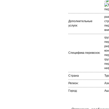
,
раз
Дополнительные
стр
услуги:
пе
кни
гру
пер
ре
ко
Специфика перевозок:
пер
гру
пер
не
Страна
Ту
Регион:
Аз
Город:
Аш