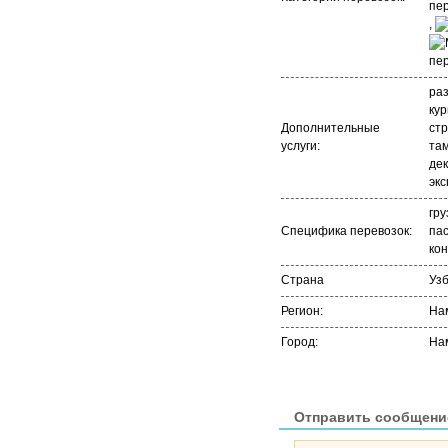
,
раз
кур
Дополнительные
стр
услуги:
та
де
экс
гру
Специфика перевозок:
па
ко
Страна
Уз
Регион:
На
Город:
На
Отправить сообщени