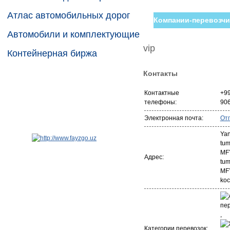
Атлас автомобильных дорог
Компании-перевозчи
Автомобили и комплектующие
vip
Контейнерная биржа
Контакты
Контактные
+99
телефоны:
90
Электронная почта:
От
Ya
tu
MFY
Адрес:
tum
MFY
koc
,
Категории перевозок: