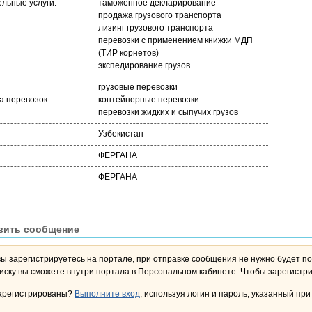
льные услуги:
таможенное декларирование
продажа грузового транспорта
лизинг грузового транспорта
перевозки с применением книжки МДП
(ТИР корнетов)
экспедирование грузов
грузовые перевозки
 перевозок:
контейнерные перевозки
перевозки жидких и сыпучих грузов
Узбекистан
ФЕРГАНА
ФЕРГАНА
вить сообщение
вы зарегистрируетесь на портале, при отправке сообщения не нужно будет по
переписку вы сможете внутри портала в Персона
арегистрированы?
Выполните вход
, используя логин и пароль, указанный при