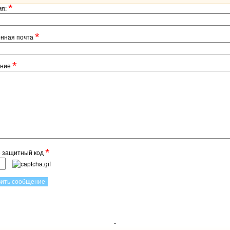
*
мя:
*
онная почта
*
ение
*
е защитный код