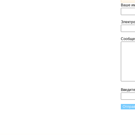
Ваше и
Электр
Сообщ
Введит