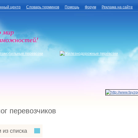
нный центр
Словарь терминов
Помощь
Форум
Реклама на сайте
о мир
озможностей!
ог перевозчиков
 из списка