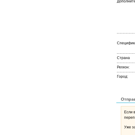
Дополните
Специфика
Страна
Регион:
Город:
Отпра
Если 
Уже з