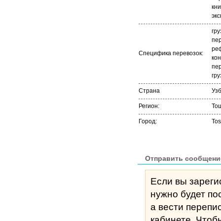
кни
экс
гру
пер
ре
Специфика перевозок:
ко
пер
гру
Страна
Уз
Регион:
То
Город:
Tos
Отправить сообщени
Если вы зареги
нужно будет по
а вести перепи
кабине