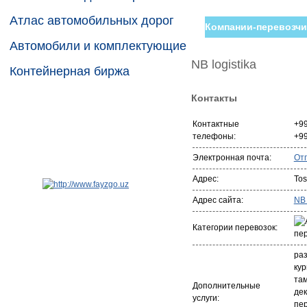
Атлас автомобильных дорог
Компании-перевозчи
Автомобили и комплектующие
NB logistika
Контейнерная биржа
Контакты
Контактные
+9
телефоны:
+9
Электронная почта:
От
Адрес:
Tos
Адрес сайта:
NB 
Категории перевозок:
раз
кур
та
Дополнительные
де
услуги:
пе