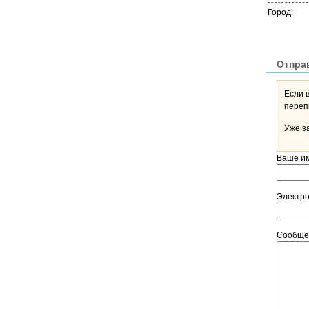
Город:
Отпра
Если 
Уже з
Ваше и
Электр
Сообщ