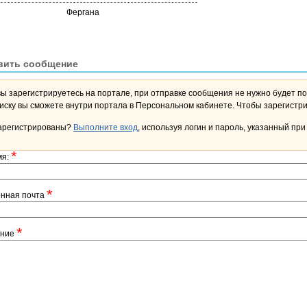
Фергана
вить сообщение
вы зарегистрируетесь на портале, при отправке сообщения не нужно будет по
переписку вы сможете внутри портала в Персона
арегистрированы?
Выполните вход
, используя логин и пароль, указанный при
*
мя:
*
онная почта
*
ение