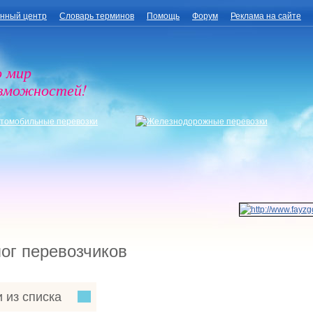
нный центр
Словарь терминов
Помощь
Форум
Реклама на сайте
о мир
озможностей!
ог перевозчиков
 из списка