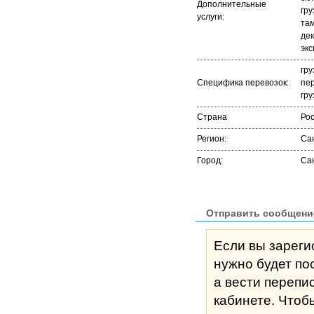
Дополнительные
гру
услуги:
та
де
экс
гру
Специфика перевозок:
пер
гру
Страна
Ро
Регион:
Са
Город:
Са
Отправить сообщени
Если вы зареги
нужно будет по
а вести перепи
кабине