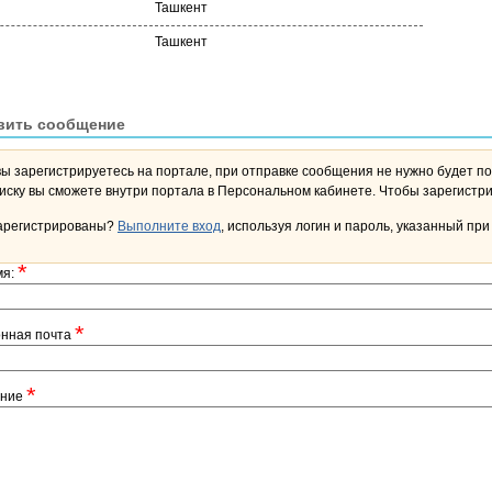
Ташкент
Ташкент
вить сообщение
вы зарегистрируетесь на портале, при отправке сообщения не нужно будет по
переписку вы сможете внутри портала в Персона
арегистрированы?
Выполните вход
, используя логин и пароль, указанный при
*
мя:
*
онная почта
*
ение