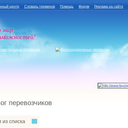
нный центр
Словарь терминов
Помощь
Форум
Реклама на сайте
о мир
озможностей!
ог перевозчиков
 из списка