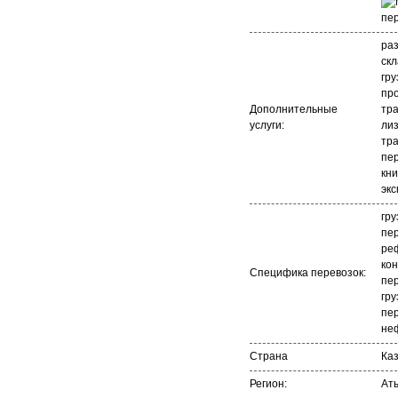
раз
ск
гру
про
Дополнительные
тр
услуги:
лиз
тр
пе
кни
экс
гру
пер
ре
ко
Специфика перевозок:
пер
гру
пер
не
Страна
Ка
Регион:
Ат