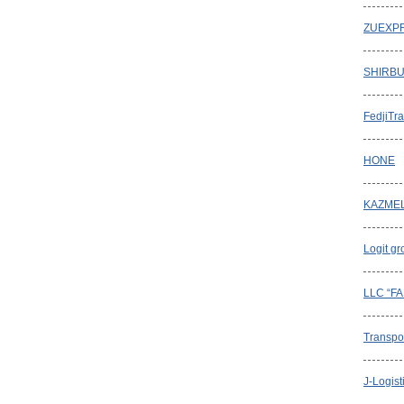
ZUEXPR
SHIRBU
FedjiTr
HONE
KAZMEL
Logit g
LLC “F
Transpo
J-Logist