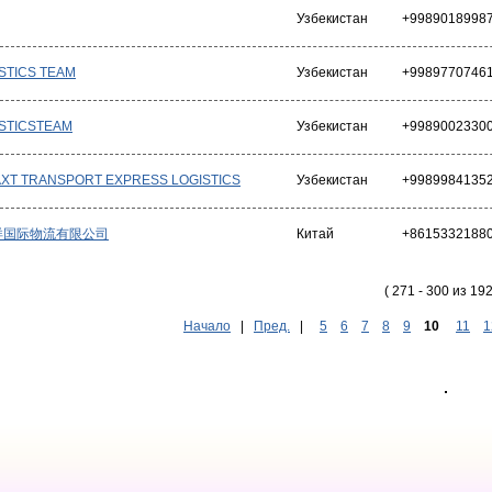
Узбекистан
+9989018998
STICS TEAM
Узбекистан
+9989770746
STICSTEAM
Узбекистан
+9989002330
XT TRANSPORT EXPRESS LOGISTICS
Узбекистан
+9989984135
洋国际物流有限公司
Китай
+8615332188
( 271 - 300 из 192
Начало
|
Пред.
|
5
6
7
8
9
10
11
1