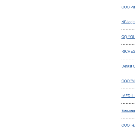
ООО Ри
NB logis
OQ YOL
RICHE
Defast C
OOO "Ma
IMEDI 
Белзер
ООО Ге