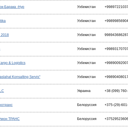
зк-Барака -Нур
Узбекистан
+9989722103
tika
Узбекистан
+9989985690
 2018
Узбекистан
99894368628
S
Узбекистан
+9989317070
argo & Logistics
Узбекистан
+9989009200
slahat Konsalting Servis"
Узбекистан
+9989040801
LLC
Украина
+38 (099) 760
нотранс
Белоруссия
+375-(29)-601
лион ТРАНС
Белоруссия
+3752952360