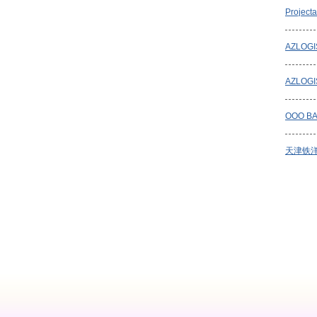
Projecta
AZLOGI
AZLOGI
OOO BA
天津铁