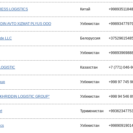
ESS LOGISTICS
Китай
+9989351184
DIN AVTO XIZMAT PLYUS ООО
Узбекистан
+9989347797
ade LLC
Белоруссия
+3752961548
Узбекистан
+9989396988
OGISTIC
Казахстан
+7 (771) 046-
roup
Узбекистан
+998 97 745 9
AKHRIDDIN LOGISTIC GROUP”
Узбекистан
+998 94 546 8
rt
Туркменистан
+9936234775
ics
Узбекистан
+9989091901