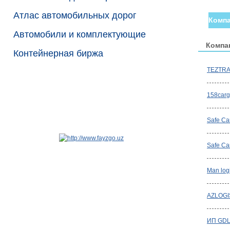
Атлас автомобильных дорог
Компа
Автомобили и комплектующие
Компа
Контейнерная биржа
TEZTR
158carg
Safe Ca
Safe Ca
Man logi
AZLOGI
ИП GDL