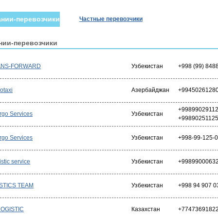
нии-перевозчики
Частные перевозчики
нии-перевозчики
ANS-FORWARD
Узбекистан
+998 (99) 848
otaxi
Азербайджан
+9945026128
+99899029112
rgo Services
Узбекистан
+9989025112
rgo Services
Узбекистан
+998-99-125-
stic service
Узбекистан
+9989900063
STICS TEAM
Узбекистан
+998 94 907 0
OGISTIC
Казахстан
+7747369182