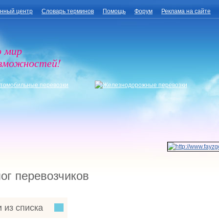
нный центр
Словарь терминов
Помощь
Форум
Реклама на сайте
о мир
озможностей!
ог перевозчиков
 из списка