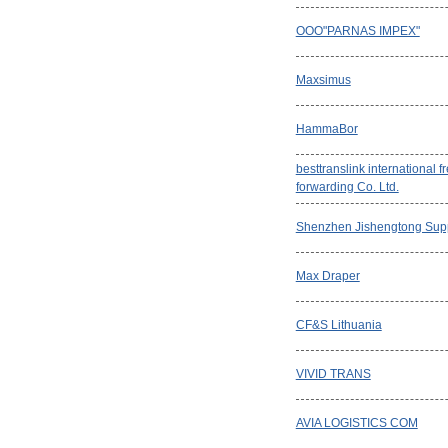
OOO"PARNAS IMPEX"
Maxsimus
HammaBor
besttranslink international fr
forwarding Co. Ltd.
Shenzhen Jishengtong Sup
Max Draper
CF&S Lithuania
VIVID TRANS
AVIA LOGISTICS COM