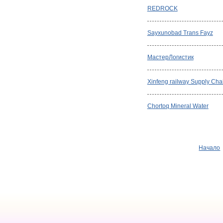
REDROCK
Sayxunobad Trans Fayz
МастерЛогистик
Xinfeng railway Supply Chai
Chortoq Mineral Water
Начало