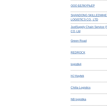
ООО БЕЛКУРЬЕР
SHANDONG SKILLEDWHE
LOGISTICS CO., LTD
JustSupply Chain Service 
CO.,Ltd
Green Road
REDROCK
logistik4
HJ Haytek
Chilla Logistics
NB logistika