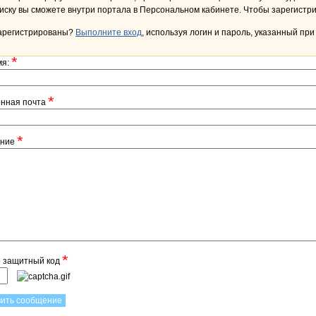
переписку вы сможете внутри портала в Персона
арегистрированы?
Выполните вход
, используя логин и пароль, указанный при
*
мя:
*
онная почта
*
ение
*
е защитный код