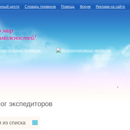
нный центр
Словарь терминов
Помощь
Форум
Реклама на сайте
о мир
озможностей!
ог экспедиторов
 из списка