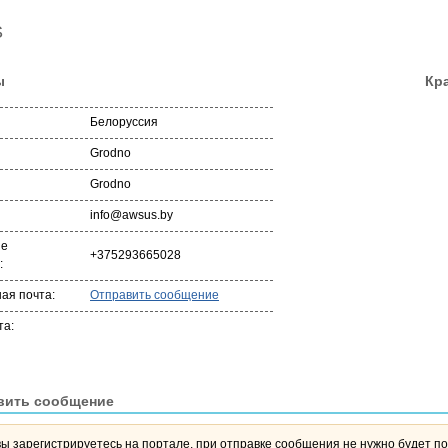
S
ы
Кра
Белоруссия
Grodno
Grodno
info@awsus.by
ые
+375293665028
:
ая почта:
Отправить сообщение
та:
вить сообщение
вы зарегистрируетесь на портале, при отправке сообщения не нужно будет по