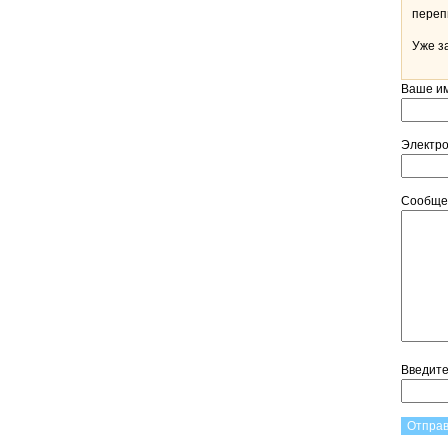
Уже з
Ваше и
Электр
Сообщ
Введит