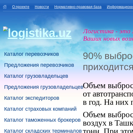
О проекте
Новости
Нормативно-правовая база
Информационн
Логистика - это
Ваших новых воз
90% выбро
Каталог перевозчиков
приходится
Предложения перевозчиков
Каталог грузовладельцев
Объем выброс
Предложения грузовладельцев
от автотрансп
Каталог экспедиторов
в год. На них
Каталог страховых компаний
Объем выброс
Каталог таможенных брокеров
воздух в Ташк
тонн. При это
Каталог складских терминалов