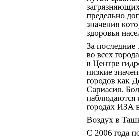
загрязняющих
предельно до
значения кот
здоровья насе
За последние 
во всех горо
в Центре гид
низкие значе
городов как Д
Сариасия. Бо
наблюдаются 
городах ИЗА в
Воздух в Таш
С 2006 года п