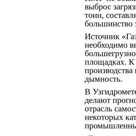
выброс загря
тонн, составл
большинство э
Источник «Газ
необходимо в
большегрузно
площадках. К 
производства 
дымность.
В Узгидромет
делают прогно
отрасль само
некоторых ка
промышленны