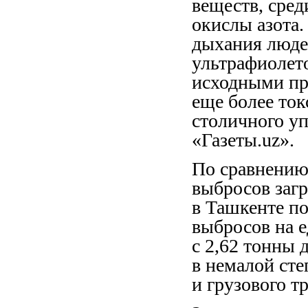
веществ, сред
окислы азота.
дыхания людей
ультрафиолето
исходными пр
еще более ток
столичного уп
«Газеты.uz».
По сравнению 
выбросов заг
в Ташкенте по
выбросов на е
с 2,62 тонны 
в немалой сте
и грузового т