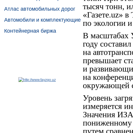
тысяч тонн, 
Атлас автомобильных дорог
«Газете.uz» в
Автомобили и комплектующие
по экологии 
Контейнерная биржа
В масштабах 
году составил
на автотрансп
превышает ст
и развивающих
на конференц
окружающей с
Уровень загря
измеряется ин
Значения ИЗА
пониженному 
путем сравне