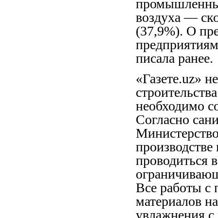
промышленных
воздуха — ск
(37,9%). О 
предприятиями
писала ранее.
«Газете.uz» н
строительств
необходимо со
Согласно сан
Министерством
производстве
проводиться 
ограничивающ
Все работы с
материалов н
увлажнения с