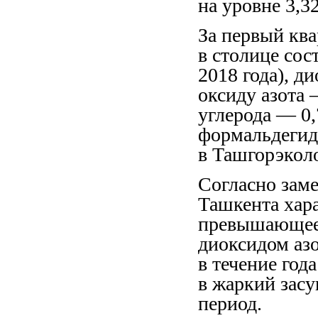
на уровне 3,3
За первый ква
в столице сос
2018 года), ди
оксиду азота —
углерода — 0,
формальдегид
в Ташгорэкол
Согласно заме
Ташкента хар
превышающее 
диоксидом аз
в течение год
в жаркий зас
период.