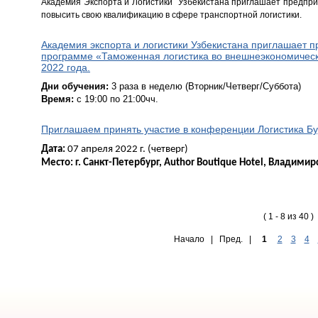
Академия Экспорта и Логистики Узбекистана приглашает предпри
повысить свою квалификацию в сфере транспортной логистики.
Академия экспорта и логистики Узбекистана приглашает 
программе «Таможенная логистика во внешнеэкономическ
2022 года.
Дни обучения:
3 раза в неделю (Вторник/Четверг/Суббота)
Время:
с 19:00 по 21:00чч.
Приглашаем принять участие в конференции Логистика Бу
Дата: 
07 апреля 2022 г. (четверг) 
Место: 
г. Cанкт-Петербург, Author Boutique Hotel, Владимирс
( 1 - 8 из 40 )
Начало | Пред. |
1
2
3
4