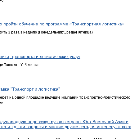
х пройти обучение по программе «Транспортная логистика».
одить 3 раза в неделю (Понедельник/Среда/Пятница)
ики, транспорта и логистических услуг
е Ташкент, Узбекистан.
авка "Транспорт и логистика"
соберет на одной площадке ведущие компании транспортно-логистического
ии.
еждународную перевозку грузов в страны Юго-Восточной Азии и
нта и т.д. эти вопросы и многие другие сегодня интересуют всех