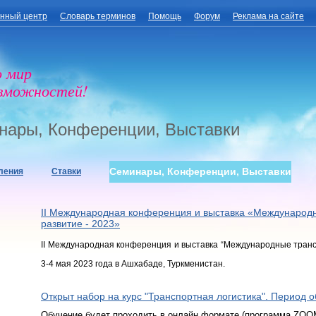
нный центр
Словарь терминов
Помощь
Форум
Реклама на сайте
о мир
озможностей!
нары, Конференции, Выставки
Семинары, Конференции, Выставки
ления
Ставки
II Международная конференция и выставка «Международн
развитие - 2023»
II Международная конференция и выставка “Международные транс
3-4 мая 2023 года в Ашхабаде, Туркменистан.
Открыт набор на курс "Транспортная логистика". Период 
Обучение будет проходить в онлайн формате (программа ZOO