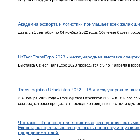
Академия экспорта и логистики приглашает всех желающи
Дата: с 21 сентября по 04 ноября 2022 года. Обучение будет прох
UzTechTransExpo 2023 - международная выставка спецтехн
Выставка UzTechTransExpo 2023 проводится c 5 по 7 апреля в город
TransLogistica Uzbekistan 2022 – 18-я международная выст
2-4 ноября 2022 года «TrasLogistica Uzbekistan 2021» в 18-й раз 
сектора, которые представят последние тренды и новинки индустр
Что такое «Транспортная логистика», как организовать м
Европы, как правильно застраховать перевозку и груз клие
предпринимателей.