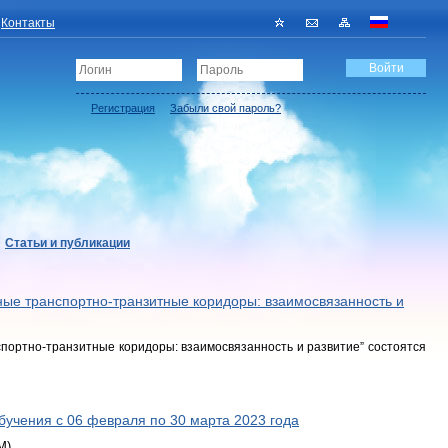
Контакты
Регистрация
Забыли свой пароль?
Статьи и публикации
ые транспортно-транзитные коридоры: взаимосвязанность и
портно-транзитные коридоры: взаимосвязанность и развитие” состоятся
обучения с 06 февраля по 30 марта 2023 года
M)