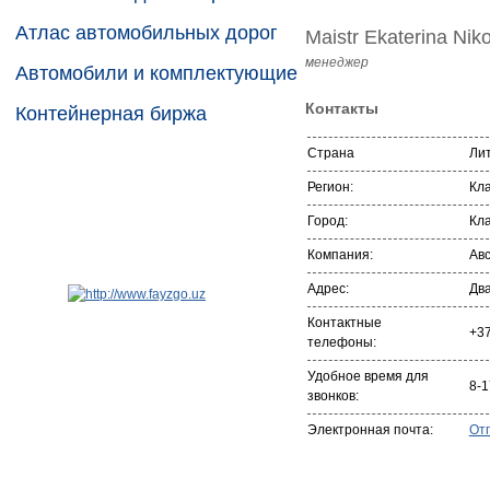
Атлас автомобильных дорог
Maistr Ekaterina Niko
менеджер
Автомобили и комплектующие
Контакты
Контейнерная биржа
Страна
Ли
Регион:
Кл
Город:
Кл
Компания:
Ав
Адрес:
Два
Контактные
+3
телефоны:
Удобное время для
8-1
звонков:
Электронная почта:
От