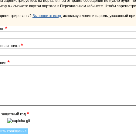
вы зарегистрируетесь на портале, при отправке сообщения не нужно будет по
переписку вы сможете внутри портала в Персона
арегистрированы?
Выполните вход
, используя логин и пароль, указанный при
*
мя:
*
онная почта
*
ение
*
е защитный код