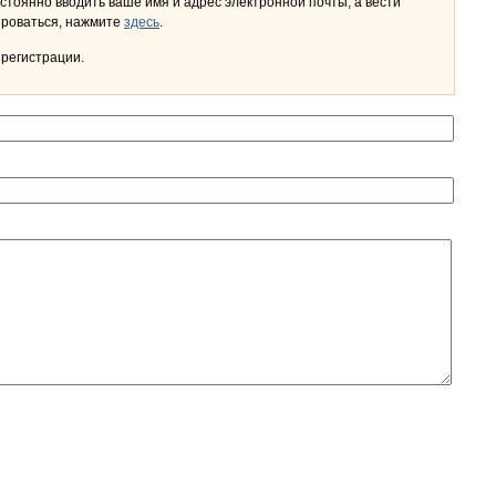
стоянно вводить ваше имя и адрес электронной почты, а вести
льном кабинете. Чтобы зарегистрироваться, нажмите
здесь
.
 регистрации.