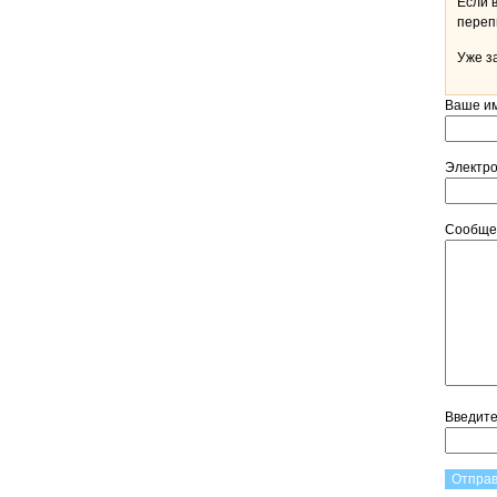
Если 
Уже з
Ваше и
Электр
Сообщ
Введит