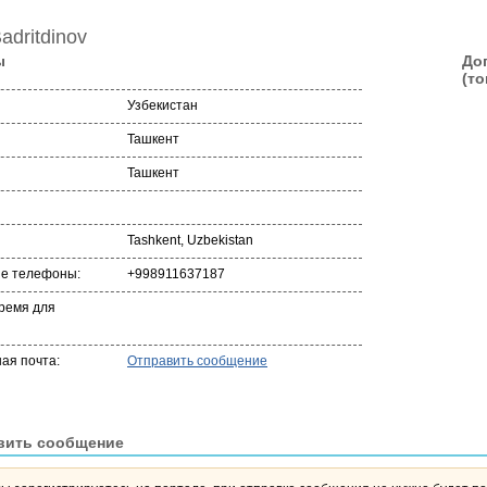
adritdinov
ы
До
(то
Узбекистан
Ташкент
Ташкент
Tashkent, Uzbekistan
ые телефоны:
+998911637187
ремя для
ая почта:
Отправить сообщение
вить сообщение