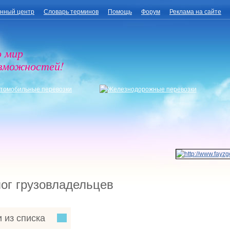
нный центр
Словарь терминов
Помощь
Форум
Реклама на сайте
о мир
озможностей!
ог грузовладельцев
 из списка