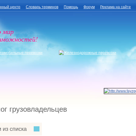
нный центр
Словарь терминов
Помощь
Форум
Реклама на сайте
о мир
озможностей!
ог грузовладельцев
 из списка