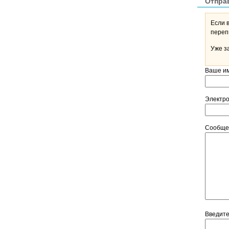
Отпра
Если 
Уже з
Ваше и
Электр
Сообщ
Введит