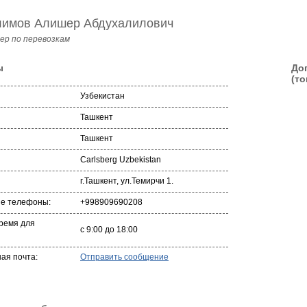
имов Алишер Абдухалилович
ер по перевозкам
ы
До
(то
Узбекистан
Ташкент
Ташкент
Carlsberg Uzbekistan
г.Ташкент, ул.Темирчи 1.
ые телефоны:
+998909690208
ремя для
с 9:00 до 18:00
ая почта:
Отправить сообщение