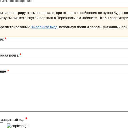
вить сообщение
вы зарегистрируетесь на портале, при отправке сообщения не нужно будет по
переписку вы сможете внутри портала в Персона
арегистрированы?
Выполните вход
, используя логин и пароль, указанный при
*
мя:
*
онная почта
*
ение
*
е защитный код