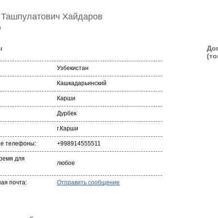
 Ташпулатович Хайдаров
т
ы
До
(то
Узбекистан
Кашкадарьинский
Карши
Дурбек
г.Карши
ые телефоны:
+998914555511
ремя для
любое
ая почта:
Отправить сообщение