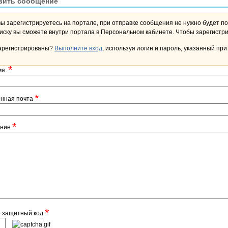
вить сообщение
вы зарегистрируетесь на портале, при отправке сообщения не нужно будет по
переписку вы сможете внутри портала в Персона
арегистрированы?
Выполните вход
, используя логин и пароль, указанный при
*
мя:
*
онная почта
*
ение
*
е защитный код