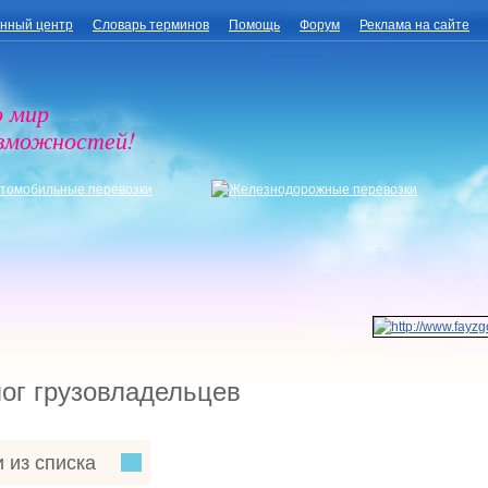
нный центр
Словарь терминов
Помощь
Форум
Реклама на сайте
о мир
озможностей!
ог грузовладельцев
 из списка