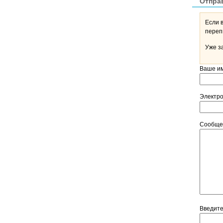
Отпра
Если 
Уже з
Ваше и
Электр
Сообщ
Введит