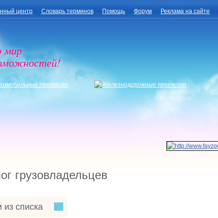
нный центр
Словарь терминов
Помощь
Форум
Реклама на сайте
о мир
озможностей!
ог грузовладельцев
 из списка