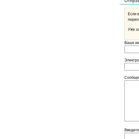
Отпра
Если 
Уже з
Ваше и
Электр
Сообщ
Введит