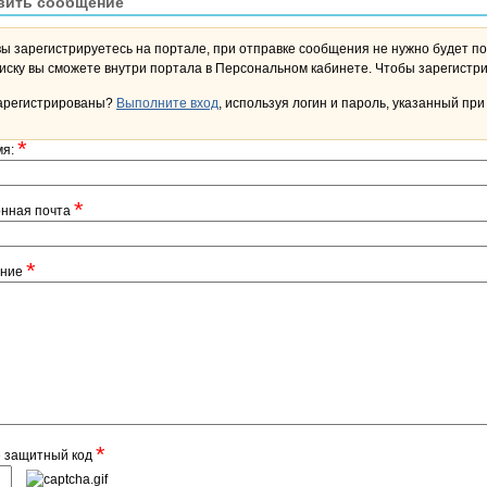
вить сообщение
вы зарегистрируетесь на портале, при отправке сообщения не нужно будет по
переписку вы сможете внутри портала в Персона
арегистрированы?
Выполните вход
, используя логин и пароль, указанный при
*
мя:
*
онная почта
*
ение
*
е защитный код