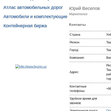
Атлас автомобильных дорог
Юрий Веселов
Маркетолог
Автомобили и комплектующие
Контакты
Контейнерная биржа
Страна
Уз
Регион:
Таш
Город:
Та
Компания:
Bar
Рес
Та
Адрес:
рай
тор
Контактные
+9
телефоны:
Удобное время для
звонков:
Электронная почта:
От