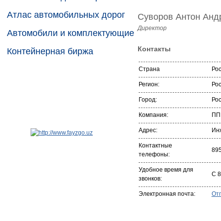
Атлас автомобильных дорог
Суворов Антон Анд
Директор
Автомобили и комплектующие
Контакты
Контейнерная биржа
Страна
Ро
Регион:
Рос
Город:
Рос
Компания:
ПП
Адрес:
Ин
Контактные
89
телефоны:
Удобное время для
С 8
звонков:
Электронная почта:
От