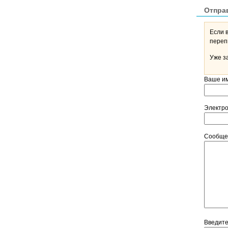
Отпра
Если 
Уже з
Ваше и
Электр
Сообщ
Введит