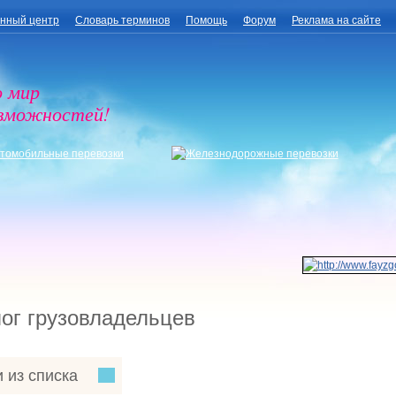
нный центр
Словарь терминов
Помощь
Форум
Реклама на сайте
о мир
озможностей!
ог грузовладельцев
 из списка