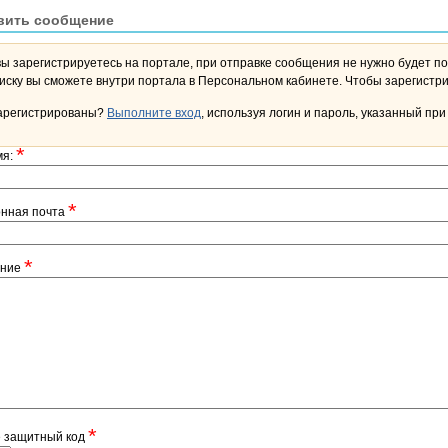
вить сообщение
вы зарегистрируетесь на портале, при отправке сообщения не нужно будет по
переписку вы сможете внутри портала в Персона
арегистрированы?
Выполните вход
, используя логин и пароль, указанный при
*
мя:
*
онная почта
*
ение
*
е защитный код