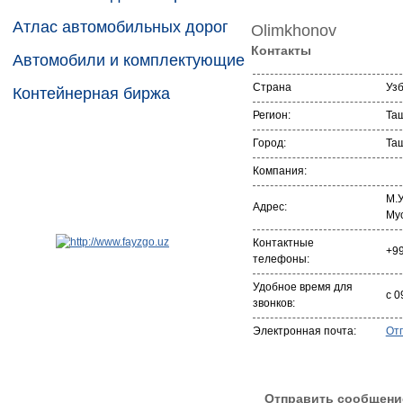
Атлас автомобильных дорог
Olimkhonov
Контакты
Автомобили и комплектующие
Страна
Уз
Контейнерная биржа
Регион:
Та
Город:
Та
Компания:
М.У
Адрес:
Мус
Контактные
+9
телефоны:
Удобное время для
с 0
звонков:
Электронная почта:
От
Отправить сообщени