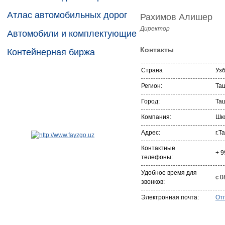
Атлас автомобильных дорог
Рахимов Алишер
Директор
Автомобили и комплектующие
Контакты
Контейнерная биржа
Страна
Уз
Регион:
Та
Город:
Та
Компания:
Шк
Адрес:
г.Т
Контактные
+ 9
телефоны:
Удобное время для
с 0
звонков:
Электронная почта:
От