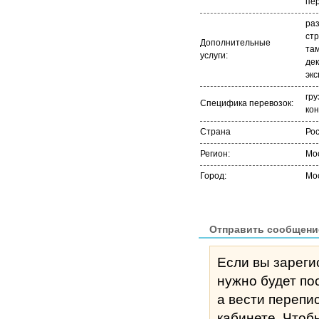
раз
стр
Дополнительные
та
услуги:
де
экс
гру
Специфика перевозок:
ко
Страна
Ро
Регион:
Мо
Город:
Мо
Отправить сообщени
Если вы зареги
нужно будет по
а вести перепи
кабине