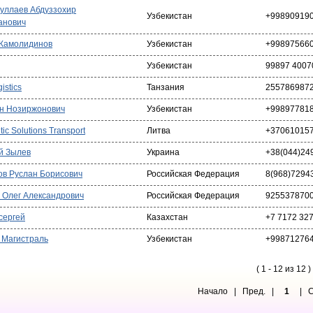
уллаев Абдуззохир
Узбекистан
+99890919
анович
Жамолидинов
Узбекистан
+99897566
Узбекистан
99897 4007
istics
Танзания
255786987
н Нозиржонович
Узбекистан
+99897781
ic Solutions Transport
Литва
+37061015
й Зылев
Украина
+38(044)24
ов Руслан Борисович
Российская Федерация
8(968)7294
 Олег Александрович
Российская Федерация
925537870
сергей
Казахстан
+7 7172 32
 Магистраль
Узбекистан
+99871276
( 1 - 12 из 12 )
Начало | Пред. |
1
| Сл