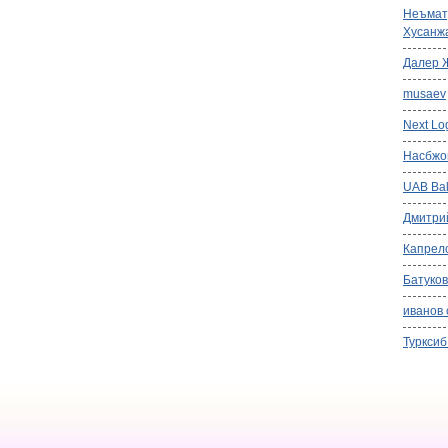
Неъмат
Хусанж
Далер 
musaev
Next Log
Насбжо
UAB Balt
Дмитри
Капрел
Батуков
иванов 
Турксиб