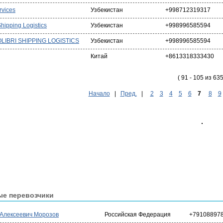
rvices
Узбекистан
+998712319317
Shipping Logistics
Узбекистан
+998996585594
LIBRI SHIPPING LOGISTICS
Узбекистан
+998996585594
Китай
+8613318333430
( 91 - 105 из 635
Начало
|
Пред.
|
2
3
4
5
6
7
8
9
ые перевозчики
 Алексеевич Морозов
Российская Федерация
+79108897