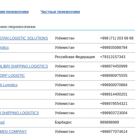
ии-перевозчики
Частные перевозчики
нии-перевозчики
STAN LOGISTIC SOLUTIONS
Узбекистан
+998 (71) 203 68 68
istics
Узбекистан
+998935088784
Российская Федерация
+79313157343
LIBRI SHIPPING LOGISTICS
Узбекистан
+998974450999
ORP LOGISTIC
Узбекистан
+998990975555
k Logistics
Узбекистан
+998900070884
Узбекистан
+998914400201
Узбекистан
+998978554321
I SHIPPING LOGISTICS
Узбекистан
+998903723004
asd
Барбадос
989898989
 MEN COMPANY
Узбекистан
+998977074614