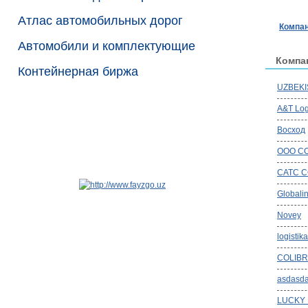
Атлас автомобильных дорог
Компан
Автомобили и комплектующие
Компа
Контейнерная биржа
UZBEKI
A&T Log
Восход
OOO CO
CATC C
Globalin
Novey
logistika
COLIBR
asdasd
LUCKY