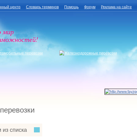
нный центр
Словарь терминов
Помощь
Форум
Реклама на сайте
о мир
озможностей!
 перевозки
 из списка