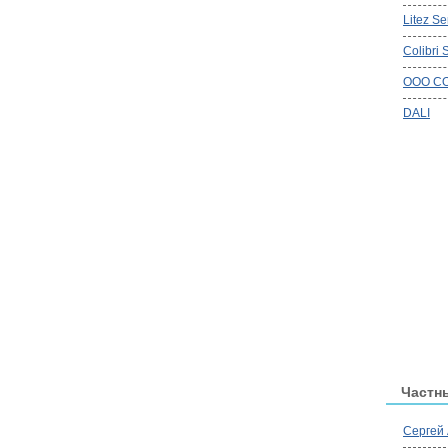
Litez Se
Colibri 
OOO CO
DALI
Частн
Сергей