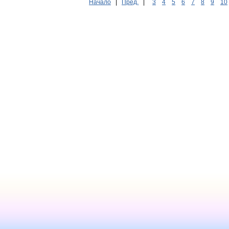
Начало
|
Пред.
|
3
4
5
6
7
8
9
10