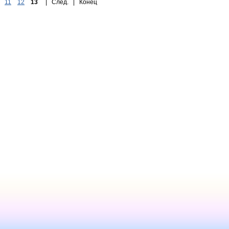
11
12
13
| След. | Конец