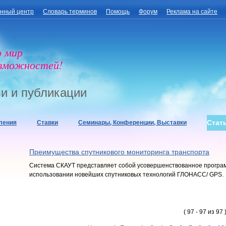
нный центр
Словарь терминов
Помощь
Форум
Реклама на сайте
о мир
озможностей!
и и публикации
Стат
ления
Ставки
Семинары, Конференции, Выставки
Преимущества спутникового мониторинга транспорта
Система СКАУТ представляет собой усовершенствованное програм
использовании новейших спутниковых технологий ГЛОНАСС/ GPS.
( 97 - 97 из 97 