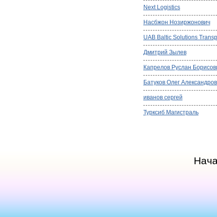
Next Logistics
Насбжон Нозиржонович
UAB Baltic Solutions Transp
Дмитрий Зылев
Капрелов Руслан Борисов
Батуков Олег Александро
иванов сергей
Турксиб Магистраль
Нач