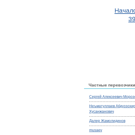
Начал
3
Частные перевозчик
Сергей Алексеевич Мороз
Неъматуллаев Абдуззохи
Хусанжанович
Далер Жамолидинов
musaev