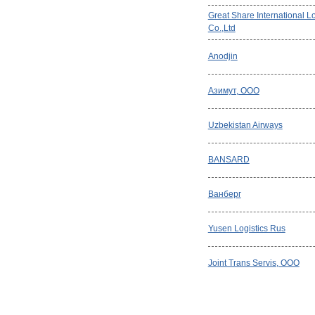
Great Share International Lo
Co.,Ltd
Anodjin
Азимут, ООО
Uzbekistan Airways
BANSARD
Ванберг
Yusen Logistics Rus
Joint Trans Servis, ООО