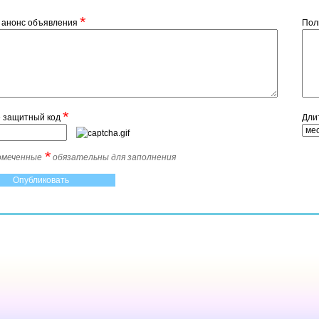
*
 анонс объявления
Пол
*
е защитный код
Дли
*
помеченные
обязательны для заполнения