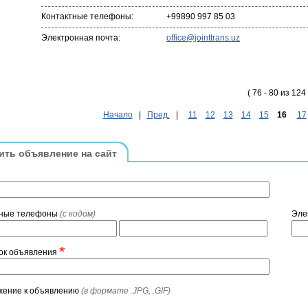
Контактные телефоны:
+99890 997 85 03
Электронная почта:
office@jointtrans.uz
( 76 - 80 из 124 
Начало
|
Пред.
|
11
12
13
14
15
16
17
ить объявление на сайт
*
тные телефоны
(с кодом)
Эле
*
ок объявления
жение к объявлению
(в формате .JPG, .GIF)