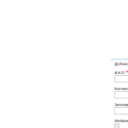
Добав
Ф.И.О.
Контак
Заголов
Изобра