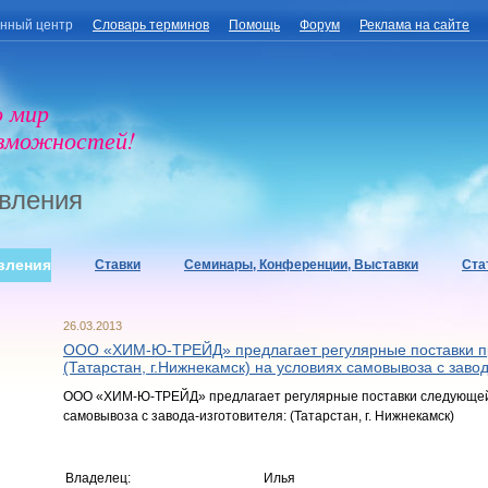
нный центр
Словарь терминов
Помощь
Форум
Реклама на сайте
о мир
озможностей!
вления
вления
Ставки
Семинары, Конференции, Выставки
Ста
26.03.2013
ООО «ХИМ-Ю-ТРЕЙД» предлагает регулярные поставки п
(Татарстан, г.Нижнекамск) на условиях самовывоза с завод
ООО «ХИМ-Ю-ТРЕЙД» предлагает регулярные поставки следующей
самовывоза с завода-изготовителя: (Татарстан, г. Нижнекамск)
Владелец:
Илья