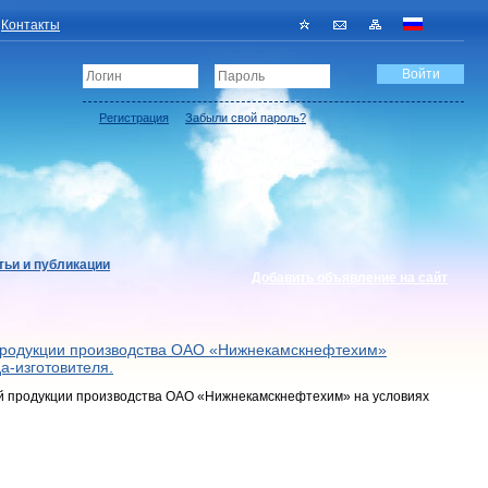
Контакты
Регистрация
Забыли свой пароль?
тьи и публикации
Добавить объявление на сайт
родукции производства ОАО «Нижнекамскнефтехим»
а-изготовителя.
 продукции производства ОАО «Нижнекамскнефтехим» на условиях