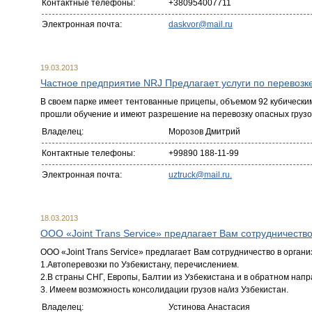
Контактные телефоны:
+380954007711
Электронная почта:
daskvor@mail.ru
19.03.2013
Частное предприятие NRJ Предлагает услуги по перевозке
В своем парке имеет тентованные прицепы, объемом 92 кубическим
прошли обучение и имеют разрешение на перевозку опасных грузо
Владелец:
Морозов Дмитрий
Контактные телефоны:
+99890 188-11-99
Электронная почта:
uztruck@mail.ru.
18.03.2013
ООО «Joint Trans Service» предлагает Вам сотрудничество
ООО «Joint Trans Service» предлагает Вам сотрудничество в орган
1.Автоперевозки по Узбекистану, перечислением.
2.В страны СНГ, Европы, Балтии из Узбекистана и в обратном н
3. Имеем возможность консолидации грузов на/из Узбекистан.
Владелец:
Устинова Анастасия